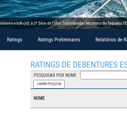
es e brA-(sf)’ à 2ª Série de Cotas Subordinadas Mezanino do Taguaíba FIDC; pers
Ratings
Ratings Preliminares
Relatórios de R
RATINGS DE DEBENTURES 
PESQUISAR POR NOME
NOME