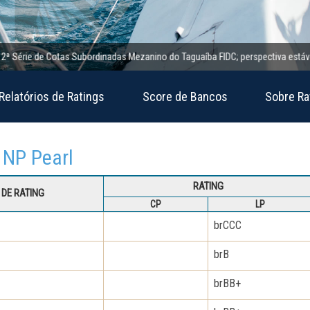
ie de Cotas Subordinadas Mezanino do Taguaíba FIDC; perspectiva estável
Relatórios de Ratings
Score de Bancos
Sobre Ra
C NP Pearl
RATING
DE RATING
CP
LP
brCCC
brB
brBB+