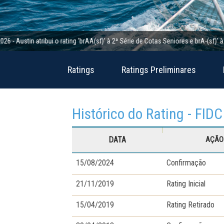
in atribui o rating ‘brAA(sf)’ à 2ª Série de Cotas Seniores e brA-(sf)’ à 2ª Sér
Ratings
Ratings Preliminares
Histórico do Rating - FID
DATA
AÇÃO 
15/08/2024
Confirmação
21/11/2019
Rating Inicial
15/04/2019
Rating Retirado