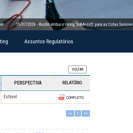
15/07/2026 - Austin atribui o rating ‘brAA+(sf)’ para as Cotas Seniores da Cl
ting
Assuntos Regulatórios
VOLTAR
PERSPECTIVA
RELATÓRIO
Estável
<<
1
>>