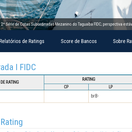
rie de Cotas Subordinadas Mezanino do Taguaíba FIDC; perspectiva estável
Relatórios de Ratings
Score de Bancos
Sobre Ra
rada I FIDC
RATING
DE RATING
CP
LP
brB-
 Rating