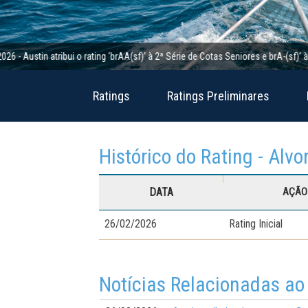
tin atribui o rating ‘brAA(sf)’ à 2ª Série de Cotas Seniores e brA-(sf)’ à 2ª Sé
Ratings
Ratings Preliminares
Histórico do Rating - Alvo
DATA
AÇÃO 
26/02/2026
Rating Inicial
Notícias Relacionadas ao