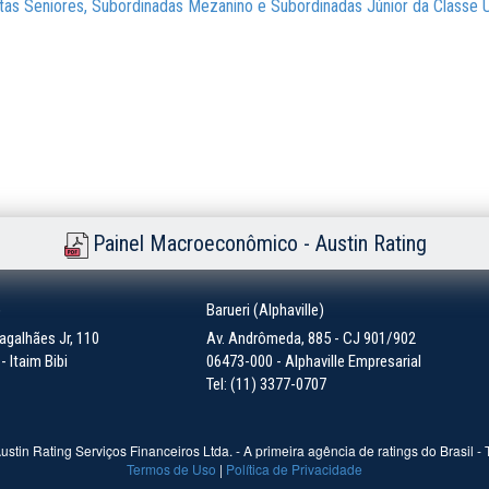
Cotas Seniores, Subordinadas Mezanino e Subordinadas Júnior da Classe 
Painel Macroeconômico - Austin Rating
)
Barueri (Alphaville)
galhães Jr, 110
Av. Andrômeda, 885 - CJ 901/902
 Itaim Bibi
06473-000 - Alphaville Empresarial
Tel: (11) 3377-0707
ustin Rating Serviços Financeiros Ltda. - A primeira agência de ratings do Brasil -
Termos de Uso
|
Política de Privacidade