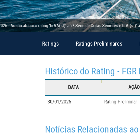
tin atribui o rating ‘brAA(sf)’ à 2ª Série de Cotas Seniores e brA-(sf)’ à 2ª S
Ratings
Ratings Preliminares
Histórico do Rating - FGR
DATA
AÇÃO 
30/01/2025
Rating Preliminar
Notícias Relacionadas ao