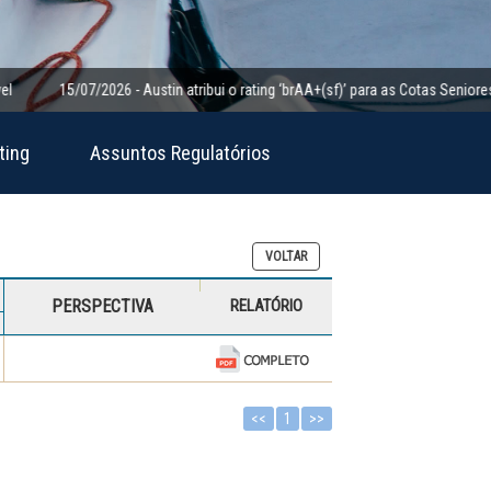
15/07/2026 - Austin atribui o rating ‘brAA+(sf)’ para as Cotas Seniores da Cl
ting
Assuntos Regulatórios
VOLTAR
PERSPECTIVA
RELATÓRIO
<<
1
>>