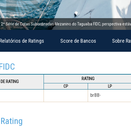
érie de Cotas Subordinadas Mezanino do Taguaíba FIDC; perspectiva estável
Relatórios de Ratings
Score de Bancos
Sobre Ra
 FIDC
RATING
DE RATING
CP
LP
brBB-
 Rating