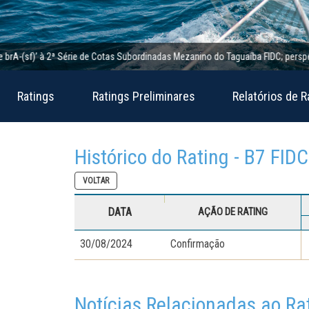
(sf)’ à 2ª Série de Cotas Subordinadas Mezanino do Taguaíba FIDC; perspectiva e
Ratings
Ratings Preliminares
Relatórios de R
Histórico do Rating - B7 FID
VOLTAR
DATA
AÇÃO DE RATING
30/08/2024
Confirmação
Notícias Relacionadas ao Ra