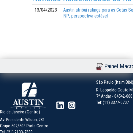
13/04/2023
Austin atribui ratings para as Cotas
NP; perspectiva estável
Painel Macr
São Paulo (Itaim Bibi
R. Leopoldo Couto Ma
7º Andar - 04542-000 -
Tel: (11) 3377-0707
Rio de Janeiro (Centro)
Av. Presidente Wilson, 231
Grupo 502/503 Parte Centro
Tel: (21) 2103-7680