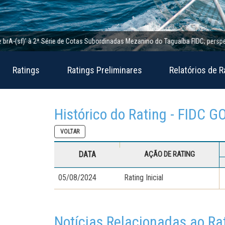
(sf)’ à 2ª Série de Cotas Subordinadas Mezanino do Taguaíba FIDC; perspectiva e
Ratings
Ratings Preliminares
Relatórios de R
Histórico do Rating - FIDC G
VOLTAR
DATA
AÇÃO DE RATING
05/08/2024
Rating Inicial
Notícias Relacionadas ao Ra