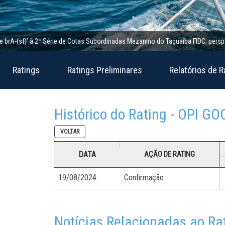
(sf)’ à 2ª Série de Cotas Subordinadas Mezanino do Taguaíba FIDC; perspectiva e
Ratings
Ratings Preliminares
Relatórios de R
Histórico do Rating - OPI G
VOLTAR
DATA
AÇÃO DE RATING
19/08/2024
Confirmação
Notícias Relacionadas ao Ra