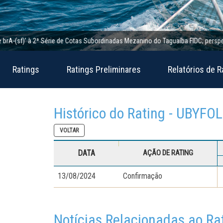
(sf)’ à 2ª Série de Cotas Subordinadas Mezanino do Taguaíba FIDC; perspectiva e
Ratings
Ratings Preliminares
Relatórios de R
Histórico do Rating - UBYFOL
VOLTAR
DATA
AÇÃO DE RATING
13/08/2024
Confirmação
Notícias Relacionadas ao Ra