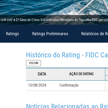
(sf)’ à 2ª Série de Cotas Subordinadas Mezanino do Taguaíba FIDC; perspectiva es
Ratings
Ratings Preliminares
Relatórios de R
Histórico do Rating - FIDC C
VOLTAR
DATA
AÇÃO DE RATING
13/08/2024
Confirmação
Notícias Relacionadas ao Ra