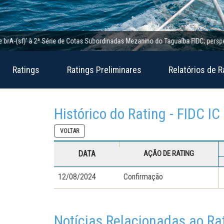
(sf)’ à 2ª Série de Cotas Subordinadas Mezanino do Taguaíba FIDC; perspectiva e
Ratings
Ratings Preliminares
Relatórios de R
Histórico do Rating - FIDC I
VOLTAR
DATA
AÇÃO DE RATING
12/08/2024
Confirmação
Notícias Relacionadas ao Ra