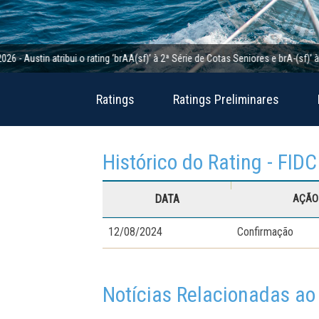
tin atribui o rating ‘brAA(sf)’ à 2ª Série de Cotas Seniores e brA-(sf)’ à 2ª Sé
Ratings
Ratings Preliminares
Histórico do Rating - FID
DATA
AÇÃO 
12/08/2024
Confirmação
Notícias Relacionadas ao