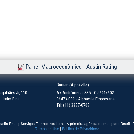
Painel Macroeconômico - Austin Rating
)
Barueri (Alphaville)
galhães Jr, 110
Av. Andrômeda, 885 - CJ 901/902
 Itaim Bibi
06473-000 - Alphaville Empresarial
Tel: (11) 3377-0707
ustin Rating Serviços Financeiros Ltda. - A primeira agência de ratings do Brasil -
Termos de Uso
|
Política de Privacidade