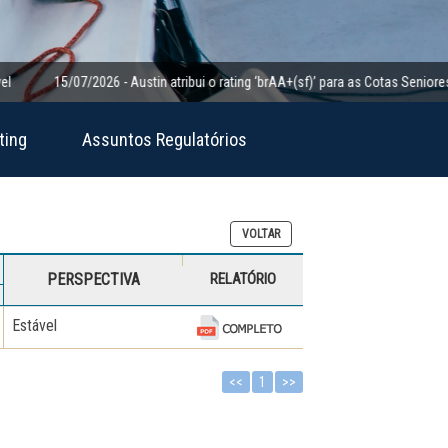
15/07/2026 - Austin atribui o rating ‘brAA+(sf)’ para as Cotas Seniores da Cl
ting
Assuntos Regulatórios
VOLTAR
PERSPECTIVA
RELATÓRIO
Estável
<<
1
>>