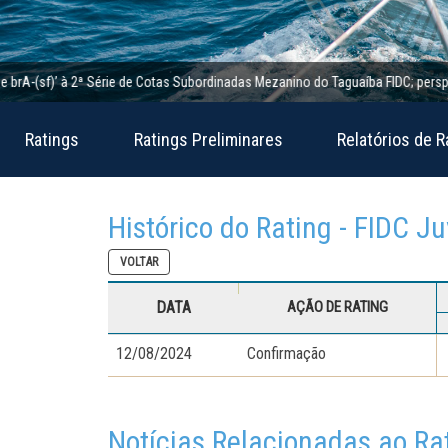
-(sf)’ à 2ª Série de Cotas Subordinadas Mezanino do Taguaíba FIDC; perspectiva 
Ratings
Ratings Preliminares
Relatórios de R
Histórico do Rating - FIDC J
VOLTAR
DATA
AÇÃO DE RATING
12/08/2024
Confirmação
Notícias Relacionadas ao Ra