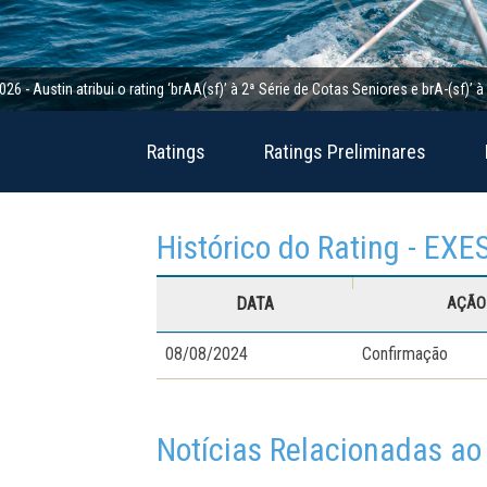
in atribui o rating ‘brAA(sf)’ à 2ª Série de Cotas Seniores e brA-(sf)’ à 2ª Sé
Ratings
Ratings Preliminares
Histórico do Rating - EX
DATA
AÇÃO 
08/08/2024
Confirmação
Notícias Relacionadas ao