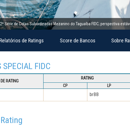
rie de Cotas Subordinadas Mezanino do Taguaíba FIDC; perspectiva estável
Relatórios de Ratings
Score de Bancos
Sobre Ra
ES SPECIAL FIDC
RATING
DE RATING
CP
LP
brBB
 Rating