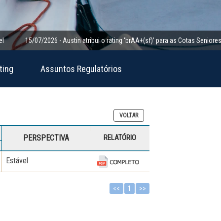
15/07/2026 - Austin atribui o rating ‘brAA+(sf)’ para as Cotas Seniores da Cl
ting
Assuntos Regulatórios
VOLTAR
PERSPECTIVA
RELATÓRIO
Estável
<<
1
>>