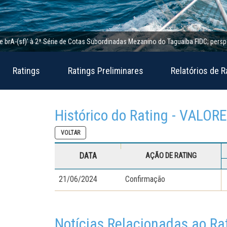
(sf)’ à 2ª Série de Cotas Subordinadas Mezanino do Taguaíba FIDC; perspectiva e
Ratings
Ratings Preliminares
Relatórios de R
Histórico do Rating - VALOR
VOLTAR
DATA
AÇÃO DE RATING
21/06/2024
Confirmação
Notícias Relacionadas ao Ra