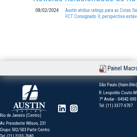
08/02/2024
Austin atribui ratings para as Cotas
FCT Consignado II; perspectiva estáv
Painel Macr
São Paulo (Itaim Bibi
R. Leopoldo Couto Ma
7º Andar - 04542-000 -
Tel: (11) 3377-0707
Rio de Janeiro (Centro)
Av. Presidente Wilson, 231
Grupo 502/503 Parte Centro
Tel: (21) 2103-7680