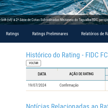
sf)’ à 2ª Série de Cotas Subordinadas Mezanino do Taguaíba FIDC; perspectiva es
Ratings
Ratings Preliminares
Relatórios de R
Histórico do Rating - FIDC F
VOLTAR
DATA
AÇÃO DE RATING
19/07/2024
Confirmação
Notícias Relacionadas ao Ra