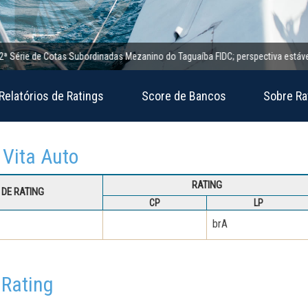
ie de Cotas Subordinadas Mezanino do Taguaíba FIDC; perspectiva estável
Relatórios de Ratings
Score de Bancos
Sobre Ra
 Vita Auto
RATING
DE RATING
CP
LP
brA
 Rating