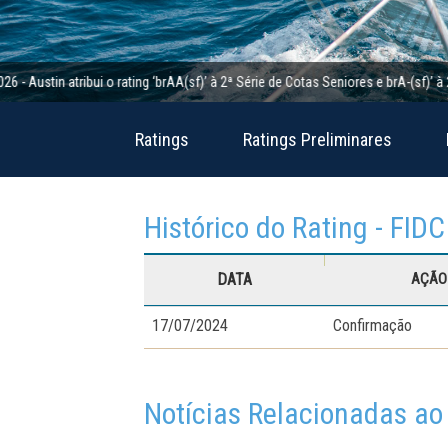
in atribui o rating ‘brAA(sf)’ à 2ª Série de Cotas Seniores e brA-(sf)’ à 2ª Sér
Ratings
Ratings Preliminares
Histórico do Rating - FIDC
DATA
AÇÃO 
17/07/2024
Confirmação
Notícias Relacionadas ao