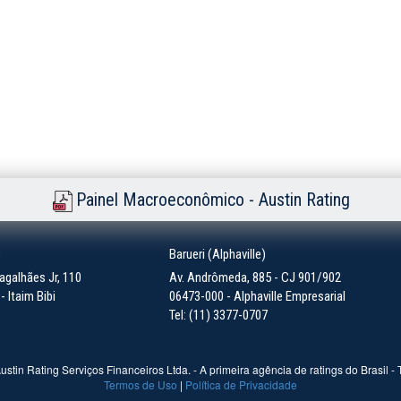
Painel Macroeconômico - Austin Rating
)
Barueri (Alphaville)
galhães Jr, 110
Av. Andrômeda, 885 - CJ 901/902
 Itaim Bibi
06473-000 - Alphaville Empresarial
Tel: (11) 3377-0707
ustin Rating Serviços Financeiros Ltda. - A primeira agência de ratings do Brasil -
Termos de Uso
|
Política de Privacidade