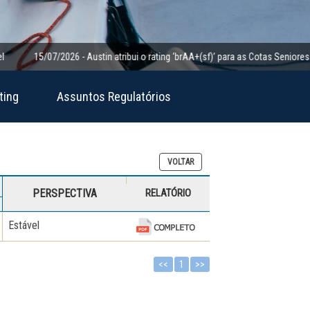
15/07/2026 - Austin atribui o rating ‘brAA+(sf)’ para as Cotas Seniores da Cla
ting
Assuntos Regulatórios
VOLTAR
PERSPECTIVA
RELATÓRIO
Estável
<<
1
>>