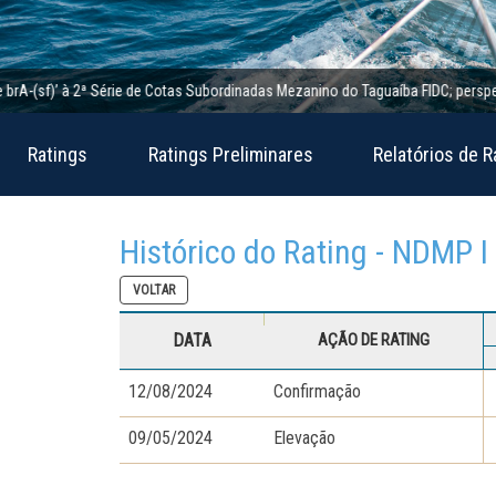
(sf)’ à 2ª Série de Cotas Subordinadas Mezanino do Taguaíba FIDC; perspectiva e
Ratings
Ratings Preliminares
Relatórios de R
Histórico do Rating - NDMP I
VOLTAR
DATA
AÇÃO DE RATING
12/08/2024
Confirmação
09/05/2024
Elevação