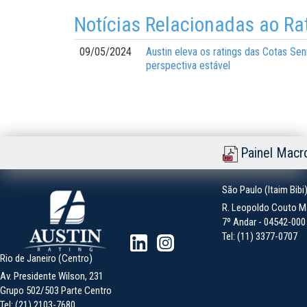
Notícias Relacionadas ao Ra
09/05/2024
Austin eleva os ratings das Cotas Se
perspectiva estável
Painel Macr
São Paulo (Itaim Bibi
R. Leopoldo Couto Ma
7º Andar - 04542-000 -
Tel: (11) 3377-0707
Rio de Janeiro (Centro)
Av. Presidente Wilson, 231
Grupo 502/503 Parte Centro
Tel: (21) 2103-7680