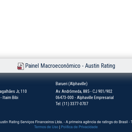
Painel Macroeconômico - Austin Rating
)
Barueri (Alphaville)
galhães Jr, 110
Av. Andrômeda, 885 - CJ 901/902
 Itaim Bibi
06473-000 - Alphaville Empresarial
Tel: (11) 3377-0707
ustin Rating Serviços Financeiros Ltda. - A primeira agência de ratings do Brasil -
Termos de Uso
|
Política de Privacidade