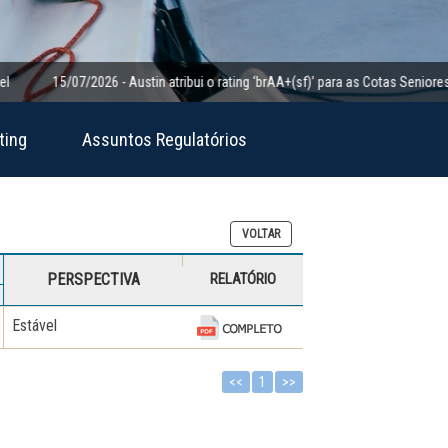
15/07/2026 - Austin atribui o rating ‘brAA+(sf)’ para as Cotas Seniores da Cl
ting
Assuntos Regulatórios
VOLTAR
PERSPECTIVA
RELATÓRIO
Estável
<<
1
>>