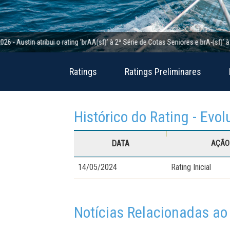
in atribui o rating ‘brAA(sf)’ à 2ª Série de Cotas Seniores e brA-(sf)’ à 2ª Sé
Ratings
Ratings Preliminares
Histórico do Rating - Evol
DATA
AÇÃO 
14/05/2024
Rating Inicial
Notícias Relacionadas ao