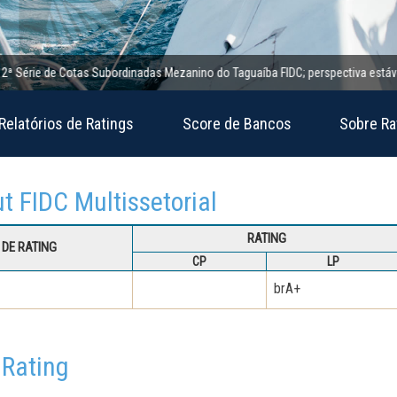
rie de Cotas Subordinadas Mezanino do Taguaíba FIDC; perspectiva estável
Relatórios de Ratings
Score de Bancos
Sobre Ra
ut FIDC Multissetorial
RATING
DE RATING
CP
LP
brA+
 Rating