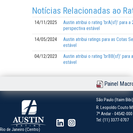
Notícias Relacionadas ao Ra
14/11/2025
Austin atribui o rating ‘brA(sf)’ par
perspectiva estável
14/05/2024
Austin atribui ratings para as Cotas 
estável
04/12/2023
Austin atribui o rating ‘brBB(sf)’ pa
estável
Painel Macr
São Paulo (Itaim Bibi
R. Leopoldo Couto Ma
7º Andar - 04542-000 -
Tel: (11) 3377-0707
Rio de Janeiro (Centro)