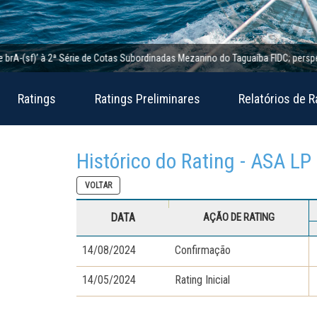
(sf)’ à 2ª Série de Cotas Subordinadas Mezanino do Taguaíba FIDC; perspectiva e
Ratings
Ratings Preliminares
Relatórios de R
Histórico do Rating - ASA LP
VOLTAR
DATA
AÇÃO DE RATING
14/08/2024
Confirmação
14/05/2024
Rating Inicial