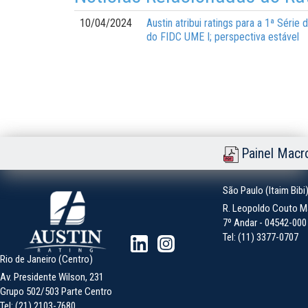
10/04/2024
Austin atribui ratings para a 1ª Séri
do FIDC UME I; perspectiva estável
Painel Macr
São Paulo (Itaim Bibi
R. Leopoldo Couto Ma
7º Andar - 04542-000 -
Tel: (11) 3377-0707
Rio de Janeiro (Centro)
Av. Presidente Wilson, 231
Grupo 502/503 Parte Centro
Tel: (21) 2103-7680