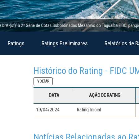
(sf)’ à 2ª Série de Cotas Subordinadas Mezanino do Taguaíba FIDC; perspectiva e
Ratings
Ratings Preliminares
Relatórios de R
Histórico do Rating - FIDC U
VOLTAR
DATA
AÇÃO DE RATING
19/04/2024
Rating Inicial
Notícias Relacionadas ao Ra