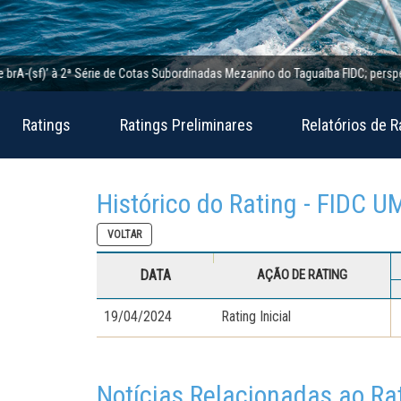
(sf)’ à 2ª Série de Cotas Subordinadas Mezanino do Taguaíba FIDC; perspectiva e
Ratings
Ratings Preliminares
Relatórios de R
Histórico do Rating - FIDC U
VOLTAR
DATA
AÇÃO DE RATING
19/04/2024
Rating Inicial
Notícias Relacionadas ao Ra