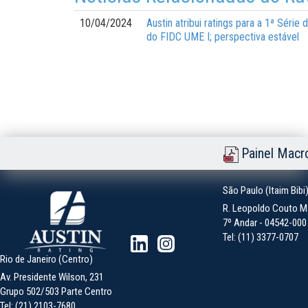
10/04/2024
Austin atribui ratings para a 1ª Séri
do FIDC UME I; perspectiva estável
Painel Macr
São Paulo (Itaim Bibi
R. Leopoldo Couto Ma
7º Andar - 04542-000 -
Tel: (11) 3377-0707
Rio de Janeiro (Centro)
Av. Presidente Wilson, 231
Grupo 502/503 Parte Centro
Tel: (21) 2103-7680