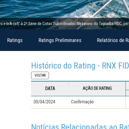
A-(sf)’ à 2ª Série de Cotas Subordinadas Mezanino do Taguaíba FIDC; perspectiva
Ratings
Ratings Preliminares
Relatórios de R
Histórico do Rating - RNX F
VOLTAR
DATA
AÇÃO DE RATING
30/04/2024
Confirmação
Notícias Relacionadas ao Ra