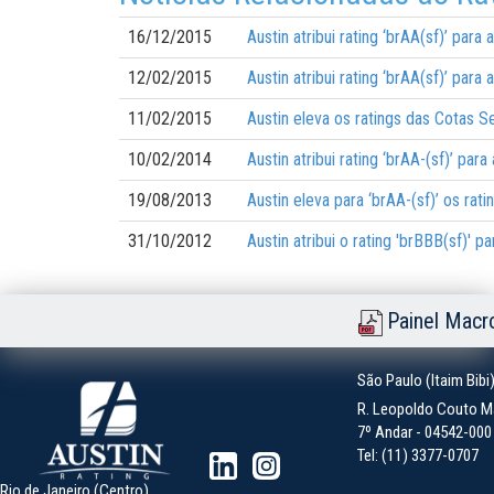
16/12/2015
Austin atribui rating ‘brAA(sf)’ pa
12/02/2015
Austin atribui rating ‘brAA(sf)’ par
11/02/2015
Austin eleva os ratings das Cotas 
10/02/2014
Austin atribui rating ‘brAA-(sf)’ pa
19/08/2013
Austin eleva para ‘brAA-(sf)’ os ra
31/10/2012
Austin atribui o rating 'brBBB(sf)' 
Painel Macr
São Paulo (Itaim Bibi
R. Leopoldo Couto Ma
7º Andar - 04542-000 -
Tel: (11) 3377-0707
Rio de Janeiro (Centro)