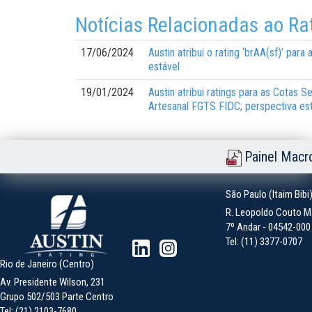
Notícias Relacionadas ao Ra
17/06/2024
Austin atribui o rating ‘brAA(sf)’ pa
estável
19/01/2024
Austin atribui ratings para as Cotas
Artesanal FGTS FIDC; perspectiva es
Painel Macr
São Paulo (Itaim Bibi
R. Leopoldo Couto Ma
7º Andar - 04542-000 -
Tel: (11) 3377-0707
Rio de Janeiro (Centro)
Av. Presidente Wilson, 231
Grupo 502/503 Parte Centro
Tel: (21) 2103-7680