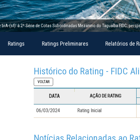
(sf)’ à 2ª Série de Cotas Subordinadas Mezanino do Taguaíba FIDC; perspectiva e
Ratings
Ratings Preliminares
Relatórios de R
Histórico do Rating - FIDC Al
VOLTAR
DATA
AÇÃO DE RATING
06/03/2024
Rating Inicial
Notícias Relacionadas ao Ra