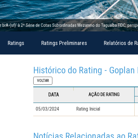
(sf)’ à 2ª Série de Cotas Subordinadas Mezanino do Taguaíba FIDC; perspectiva e
Ratings
Ratings Preliminares
Relatórios de R
Histórico do Rating - Goplan
VOLTAR
DATA
AÇÃO DE RATING
05/03/2024
Rating Inicial
Notícias Relacionadas ao Ra