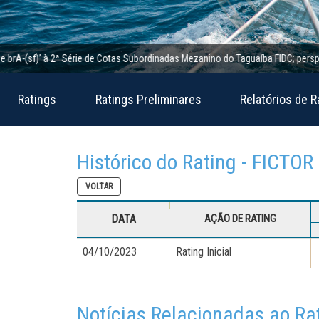
-(sf)’ à 2ª Série de Cotas Subordinadas Mezanino do Taguaíba FIDC; perspectiva 
Ratings
Ratings Preliminares
Relatórios de R
Histórico do Rating - FICTOR
VOLTAR
DATA
AÇÃO DE RATING
04/10/2023
Rating Inicial
Notícias Relacionadas ao Ra