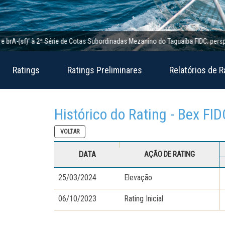
-(sf)’ à 2ª Série de Cotas Subordinadas Mezanino do Taguaíba FIDC; perspectiva 
Ratings
Ratings Preliminares
Relatórios de R
Histórico do Rating - Bex FID
VOLTAR
DATA
AÇÃO DE RATING
25/03/2024
Elevação
06/10/2023
Rating Inicial