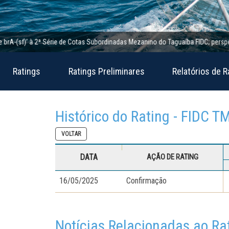
(sf)’ à 2ª Série de Cotas Subordinadas Mezanino do Taguaíba FIDC; perspectiva e
Ratings
Ratings Preliminares
Relatórios de R
Histórico do Rating - FIDC 
VOLTAR
DATA
AÇÃO DE RATING
16/05/2025
Confirmação
Notícias Relacionadas ao Ra