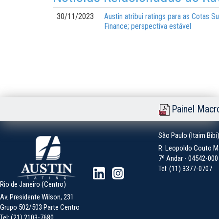
30/11/2023
Austin atribui ratings para as Cotas
Finance; perspectiva estável
Painel Macr
São Paulo (Itaim Bibi
R. Leopoldo Couto Ma
7º Andar - 04542-000 -
Tel: (11) 3377-0707
Rio de Janeiro (Centro)
Av. Presidente Wilson, 231
Grupo 502/503 Parte Centro
Tel: (21) 2103-7680