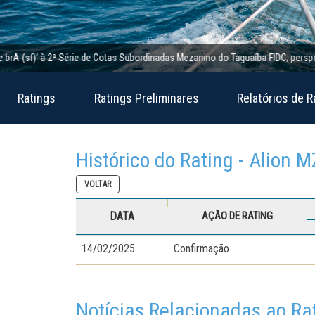
(sf)’ à 2ª Série de Cotas Subordinadas Mezanino do Taguaíba FIDC; perspectiva e
Ratings
Ratings Preliminares
Relatórios de R
Histórico do Rating - Alion M
VOLTAR
DATA
AÇÃO DE RATING
14/02/2025
Confirmação
Notícias Relacionadas ao Ra