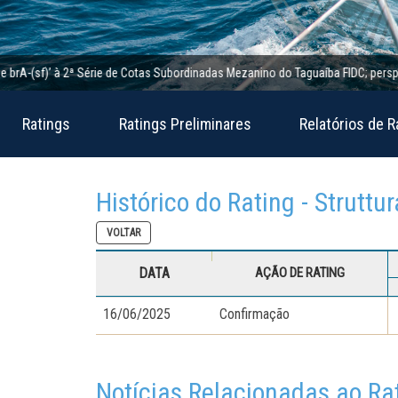
A-(sf)’ à 2ª Série de Cotas Subordinadas Mezanino do Taguaíba FIDC; perspectiva
Ratings
Ratings Preliminares
Relatórios de R
Histórico do Rating - Struttu
VOLTAR
DATA
AÇÃO DE RATING
16/06/2025
Confirmação
Notícias Relacionadas ao Ra