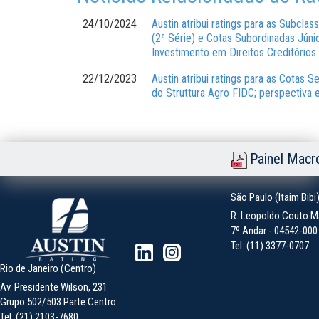
24/10/2024
Austin atribui ratings para as Subcl
(2ª Série) e Cotas Subordinadas Júni
Investimento em Direitos Creditório
22/12/2023
Austin atribui ratings para as Cotas 
do Struttura Agro FIDC; perspectiva 
Painel Macr
São Paulo (Itaim Bibi
R. Leopoldo Couto Ma
7º Andar - 04542-000 -
Tel: (11) 3377-0707
Rio de Janeiro (Centro)
Av. Presidente Wilson, 231
Grupo 502/503 Parte Centro
Tel: (21) 2103-7680