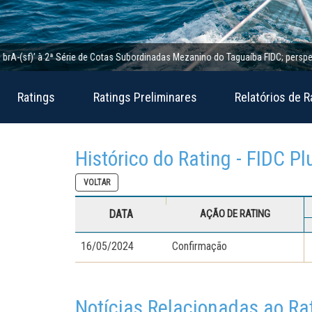
(sf)’ à 2ª Série de Cotas Subordinadas Mezanino do Taguaíba FIDC; perspectiva es
Ratings
Ratings Preliminares
Relatórios de R
Histórico do Rating - FIDC Pl
VOLTAR
DATA
AÇÃO DE RATING
16/05/2024
Confirmação
Notícias Relacionadas ao Ra