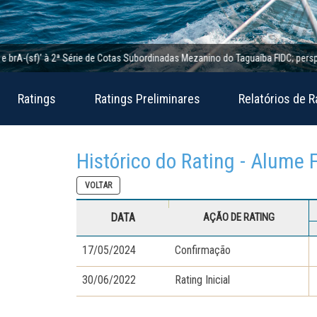
-(sf)’ à 2ª Série de Cotas Subordinadas Mezanino do Taguaíba FIDC; perspectiva 
Ratings
Ratings Preliminares
Relatórios de R
Histórico do Rating - Alume 
VOLTAR
DATA
AÇÃO DE RATING
17/05/2024
Confirmação
30/06/2022
Rating Inicial