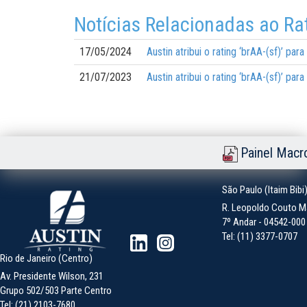
Notícias Relacionadas ao Ra
17/05/2024
Austin atribui o rating ‘brAA-(sf)’ p
21/07/2023
Austin atribui o rating ‘brAA-(sf)’ p
Painel Macr
São Paulo (Itaim Bibi
R. Leopoldo Couto Ma
7º Andar - 04542-000 -
Tel: (11) 3377-0707
Rio de Janeiro (Centro)
Av. Presidente Wilson, 231
Grupo 502/503 Parte Centro
Tel: (21) 2103-7680