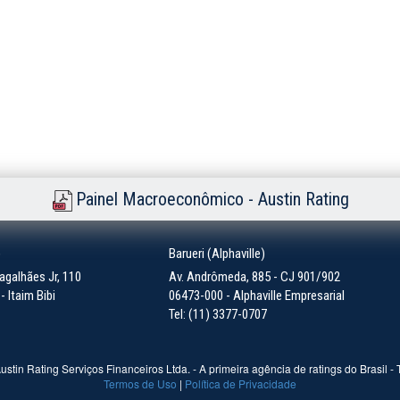
Painel Macroeconômico - Austin Rating
)
Barueri (Alphaville)
galhães Jr, 110
Av. Andrômeda, 885 - CJ 901/902
 Itaim Bibi
06473-000 - Alphaville Empresarial
Tel: (11) 3377-0707
ustin Rating Serviços Financeiros Ltda. - A primeira agência de ratings do Brasil -
Termos de Uso
|
Política de Privacidade