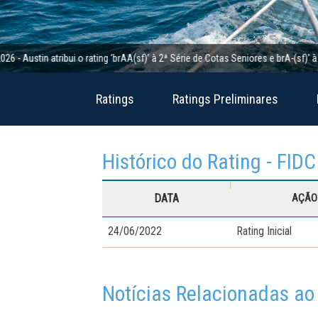
in atribui o rating ‘brAA(sf)’ à 2ª Série de Cotas Seniores e brA-(sf)’ à 2ª Sé
Ratings
Ratings Preliminares
Histórico do Rating - FID
DATA
AÇÃO 
24/06/2022
Rating Inicial
Notícias Relacionadas ao