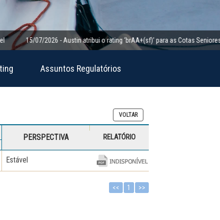
15/07/2026 - Austin atribui o rating ‘brAA+(sf)’ para as Cotas Seniores da Cl
ting
Assuntos Regulatórios
VOLTAR
PERSPECTIVA
RELATÓRIO
Estável
<<
1
>>