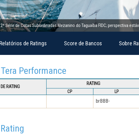
rie de Cotas Subordinadas Mezanino do Taguaíba FIDC; perspectiva estável
Relatórios de Ratings
Score de Bancos
Sobre Ra
C Tera Performance
RATING
DE RATING
CP
LP
brBBB-
 Rating