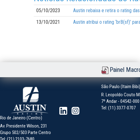
05/10/2023
Austin rebaixa e retira o rating d
13/10/2021
Austin atribui o rating ‘brB(sf)’ p
Painel Macr
São Paulo (Itaim Bibi
R. Leopoldo Couto Ma
7º Andar - 04542-000 -
Tel: (11) 3377-0707
Rio de Janeiro (Centro)
Av. Presidente Wilson, 231
Grupo 502/503 Parte Centro
Tel: (21) 2103-7680