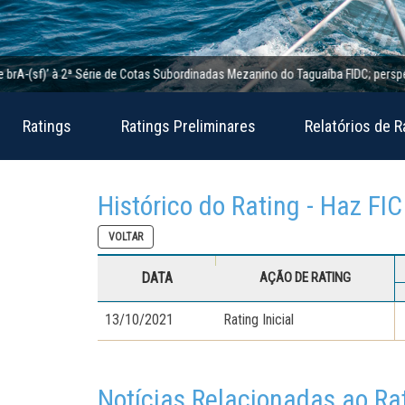
(sf)’ à 2ª Série de Cotas Subordinadas Mezanino do Taguaíba FIDC; perspectiva e
Ratings
Ratings Preliminares
Relatórios de R
Histórico do Rating - Haz FI
VOLTAR
DATA
AÇÃO DE RATING
13/10/2021
Rating Inicial
Notícias Relacionadas ao Ra