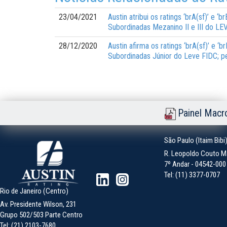
23/04/2021
Austin atribui os ratings ‘brA(sf)’ e ‘
Subordinadas Mezanino II e III do LE
28/12/2020
Austin afirma os ratings ‘brA(sf)’ e ‘
Subordinadas Júnior do Leve FIDC; p
Painel Macr
São Paulo (Itaim Bibi
R. Leopoldo Couto Ma
7º Andar - 04542-000 -
Tel: (11) 3377-0707
Rio de Janeiro (Centro)
Av. Presidente Wilson, 231
Grupo 502/503 Parte Centro
Tel: (21) 2103-7680