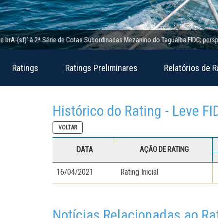
(sf)’ à 2ª Série de Cotas Subordinadas Mezanino do Taguaíba FIDC; perspectiva e
Ratings
Ratings Preliminares
Relatórios de R
Histórico do Rating - Leve FI
VOLTAR
DATA
AÇÃO DE RATING
16/04/2021
Rating Inicial
Notícias Relacionadas ao Ra