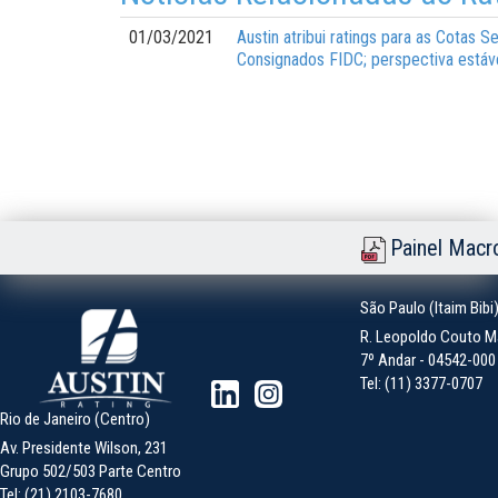
01/03/2021
Austin atribui ratings para as Cotas
Consignados FIDC; perspectiva estáv
Painel Macr
São Paulo (Itaim Bibi
R. Leopoldo Couto Ma
7º Andar - 04542-000 -
Tel: (11) 3377-0707
Rio de Janeiro (Centro)
Av. Presidente Wilson, 231
Grupo 502/503 Parte Centro
Tel: (21) 2103-7680