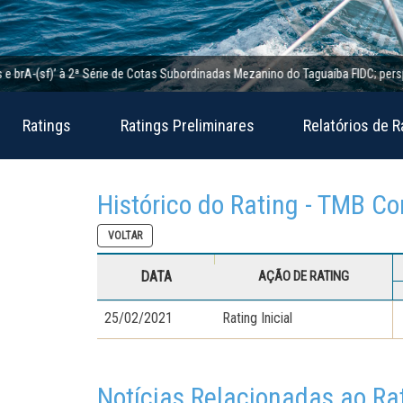
A-(sf)’ à 2ª Série de Cotas Subordinadas Mezanino do Taguaíba FIDC; perspectiva 
Ratings
Ratings Preliminares
Relatórios de R
Histórico do Rating - TMB C
VOLTAR
DATA
AÇÃO DE RATING
25/02/2021
Rating Inicial
Notícias Relacionadas ao Ra