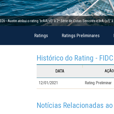
in atribui o rating ‘brAA(sf)’ à 2ª Série de Cotas Seniores e brA-(sf)’ à 2ª Sé
Ratings
Ratings Preliminares
Histórico do Rating - FIDC
DATA
AÇÃO 
12/01/2021
Rating Preliminar
Notícias Relacionadas ao