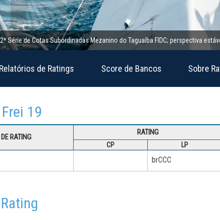
rie de Cotas Subordinadas Mezanino do Taguaíba FIDC; perspectiva estável
Relatórios de Ratings
Score de Bancos
Sobre Ra
 Frei 19
RATING
DE RATING
CP
LP
brCCC
 Rating