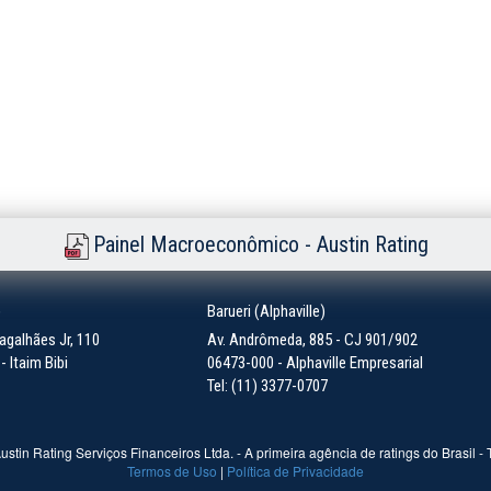
Painel Macroeconômico - Austin Rating
)
Barueri (Alphaville)
galhães Jr, 110
Av. Andrômeda, 885 - CJ 901/902
 Itaim Bibi
06473-000 - Alphaville Empresarial
Tel: (11) 3377-0707
ustin Rating Serviços Financeiros Ltda. - A primeira agência de ratings do Brasil -
Termos de Uso
|
Política de Privacidade