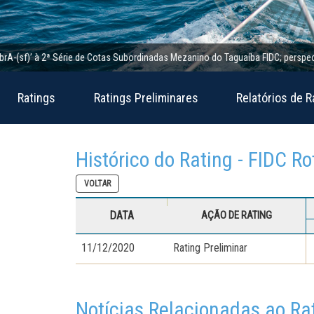
f)’ à 2ª Série de Cotas Subordinadas Mezanino do Taguaíba FIDC; perspectiva est
Ratings
Ratings Preliminares
Relatórios de R
Histórico do Rating - FIDC R
VOLTAR
DATA
AÇÃO DE RATING
11/12/2020
Rating Preliminar
Notícias Relacionadas ao Ra