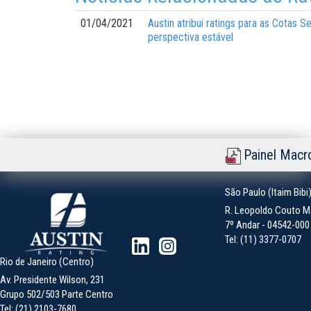
01/04/2021
Austin atribui ratings para as Cotas
perspectiva estável
Painel Macr
São Paulo (Itaim Bibi
R. Leopoldo Couto Ma
7º Andar - 04542-000 -
Tel: (11) 3377-0707
Rio de Janeiro (Centro)
Av. Presidente Wilson, 231
Grupo 502/503 Parte Centro
Tel: (21) 2103-7680