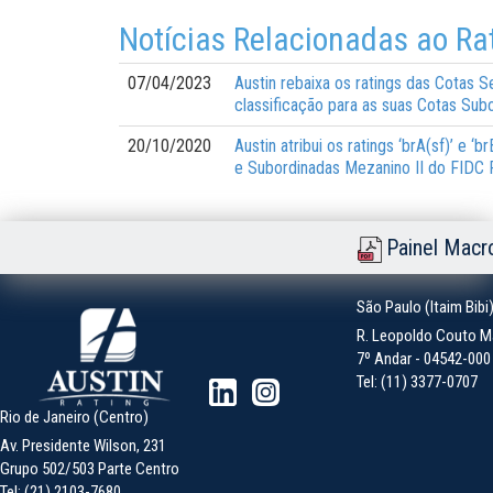
Notícias Relacionadas ao Ra
07/04/2023
Austin rebaixa os ratings das Cotas 
classificação para as suas Cotas Subo
20/10/2020
Austin atribui os ratings ‘brA(sf)’ e 
e Subordinadas Mezanino II do FIDC 
Painel Macr
São Paulo (Itaim Bibi
R. Leopoldo Couto Ma
7º Andar - 04542-000 -
Tel: (11) 3377-0707
Rio de Janeiro (Centro)
Av. Presidente Wilson, 231
Grupo 502/503 Parte Centro
Tel: (21) 2103-7680