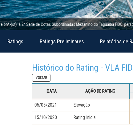
-(sf)’ à 2ª Série de Cotas Subordinadas Mezanino do Taguaíba FIDC; perspectiva 
Ratings
Ratings Preliminares
Relatórios de R
Histórico do Rating - VLA FI
VOLTAR
DATA
AÇÃO DE RATING
06/05/2021
Elevação
15/10/2020
Rating Inicial