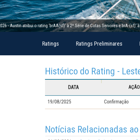
in atribui o rating ‘brAA(sf)’ à 2ª Série de Cotas Seniores e brA-(sf)’ à 2ª Sé
Ratings
Ratings Preliminares
Histórico do Rating - Lest
DATA
AÇÃO 
19/08/2025
Confirmação
Notícias Relacionadas ao