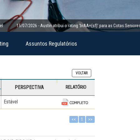
15/07/2026 - Austin atribui o rating ‘brAA+(sf)’ para as Cotas Seniores da Cl
ting
Assuntos Regulatórios
VOLTAR
PERSPECTIVA
RELATÓRIO
Estável
<<
1
>>