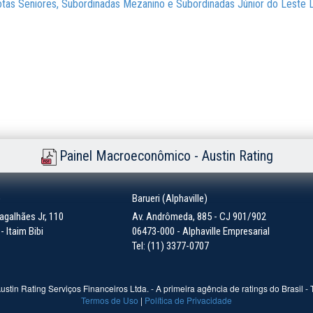
 Cotas Seniores, Subordinadas Mezanino e Subordinadas Júnior do Leste 
Painel Macroeconômico - Austin Rating
)
Barueri (Alphaville)
galhães Jr, 110
Av. Andrômeda, 885 - CJ 901/902
 Itaim Bibi
06473-000 - Alphaville Empresarial
Tel: (11) 3377-0707
ustin Rating Serviços Financeiros Ltda. - A primeira agência de ratings do Brasil -
Termos de Uso
|
Política de Privacidade