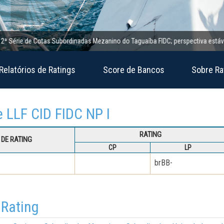
rie de Cotas Subordinadas Mezanino do Taguaíba FIDC; perspectiva estável
Relatórios de Ratings
Score de Bancos
Sobre Ra
e LLF CID FIDC NP I
RATING
DE RATING
CP
LP
brBB-
 Rating