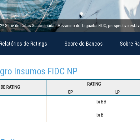
ie de Cotas Subordinadas Mezanino do Taguaíba FIDC; perspectiva estável
Relatórios de Ratings
Score de Bancos
Sobre Ra
oagro Insumos FIDC NP
RATING
DE RATING
CP
LP
brBB
brB