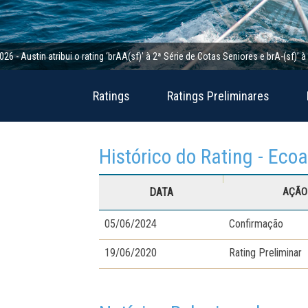
in atribui o rating ‘brAA(sf)’ à 2ª Série de Cotas Seniores e brA-(sf)’ à 2ª Sér
Ratings
Ratings Preliminares
Histórico do Rating - Ec
DATA
AÇÃO 
05/06/2024
Confirmação
19/06/2020
Rating Preliminar