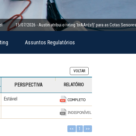
15/07/2026 - Austin atribui o rating ‘brAA+(sf)’ para as Cotas Seniores da Cla
ting
Assuntos Regulatórios
VOLTAR
PERSPECTIVA
RELATÓRIO
Estável
<<
1
>>