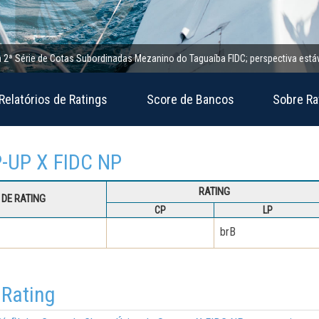
érie de Cotas Subordinadas Mezanino do Taguaíba FIDC; perspectiva estável
Relatórios de Ratings
Score de Bancos
Sobre Ra
EP-UP X FIDC NP
RATING
DE RATING
CP
LP
brB
 Rating