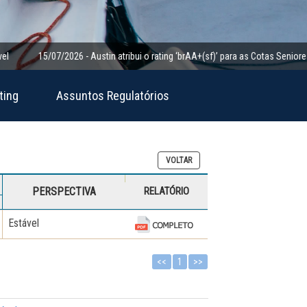
15/07/2026 - Austin atribui o rating ‘brAA+(sf)’ para as Cotas Seniores da Cl
ting
Assuntos Regulatórios
VOLTAR
PERSPECTIVA
RELATÓRIO
Estável
<<
1
>>