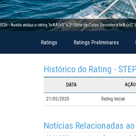
tin atribui o rating ‘brAA(sf)’ à 2ª Série de Cotas Seniores e brA-(sf)’ à 2ª S
Ratings
Ratings Preliminares
Histórico do Rating - ST
DATA
AÇÃO 
21/05/2020
Rating Inicial
Notícias Relacionadas ao