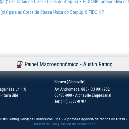
rB(sf)’ das Cotas de Classe Única do Step-up X FIDC NP; perspectiva est
brB(sf)’ para as Cotas de Classe Única do StepUp X FIDC NP
Painel Macroeconômico - Austin Rating
)
Barueri (Alphaville)
galhães Jr, 110
Av. Andrômeda, 885 - CJ 901/902
 Itaim Bibi
06473-000 - Alphaville Empresarial
Tel: (11) 3377-0707
ustin Rating Serviços Financeiros Ltda. - A primeira agência de ratings do Brasil -
Termos de Uso
|
Política de Privacidade