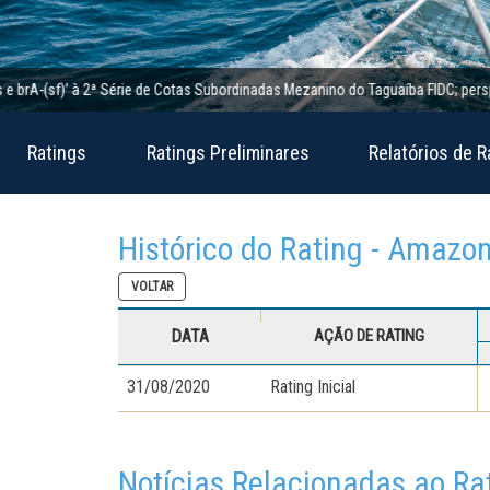
-(sf)’ à 2ª Série de Cotas Subordinadas Mezanino do Taguaíba FIDC; perspectiva 
Ratings
Ratings Preliminares
Relatórios de R
Histórico do Rating - Amazo
VOLTAR
DATA
AÇÃO DE RATING
31/08/2020
Rating Inicial
Notícias Relacionadas ao Ra