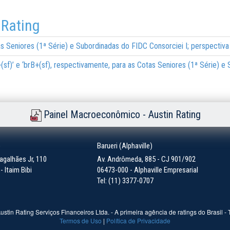
 Rating
as Seniores (1ª Série) e Subordinadas do FIDC Consorciei I; perspectiva
B+(sf)’ e ‘brB+(sf), respectivamente, para as Cotas Seniores (1ª Série) 
Painel Macroeconômico - Austin Rating
)
Barueri (Alphaville)
galhães Jr, 110
Av. Andrômeda, 885 - CJ 901/902
 Itaim Bibi
06473-000 - Alphaville Empresarial
Tel: (11) 3377-0707
ustin Rating Serviços Financeiros Ltda. - A primeira agência de ratings do Brasil -
Termos de Uso
|
Política de Privacidade