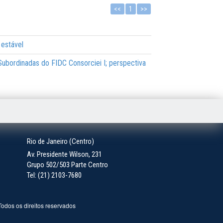
<<
1
>>
 estável
e Subordinadas do FIDC Consorciei I; perspectiva
Rio de Janeiro (Centro)
Av. Presidente Wilson, 231
Grupo 502/503 Parte Centro
Tel: (21) 2103-7680
 Todos os direitos reservados