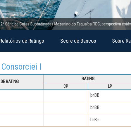
Série de Cotas Subordinadas Mezanino do Taguaíba FIDC; perspectiva estável
Relatórios de Ratings
Score de Bancos
Sobre Ra
 Consorciei I
RATING
DE RATING
CP
LP
brBB
brBB
brB+