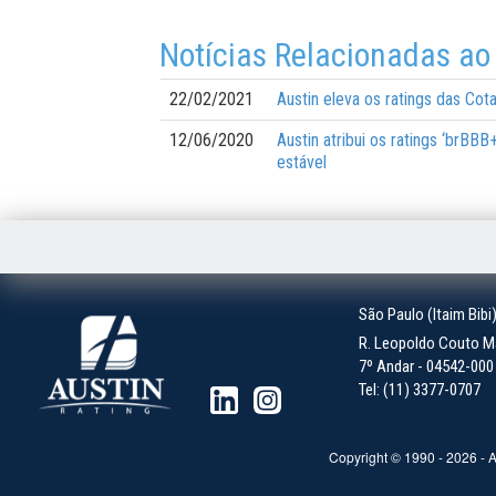
Notícias Relacionadas ao
22/02/2021
Austin eleva os ratings das Cot
12/06/2020
Austin atribui os ratings ‘brBB
estável
São Paulo (Itaim Bibi
R. Leopoldo Couto Ma
7º Andar - 04542-000 -
Tel: (11) 3377-0707
Copyright © 1990 -
2026
- A