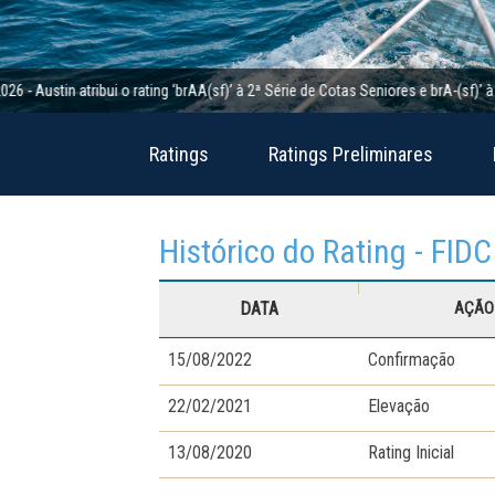
stin atribui o rating ‘brAA(sf)’ à 2ª Série de Cotas Seniores e brA-(sf)’ à 2ª 
Ratings
Ratings Preliminares
Histórico do Rating - FIDC
DATA
AÇÃO 
15/08/2022
Confirmação
22/02/2021
Elevação
13/08/2020
Rating Inicial