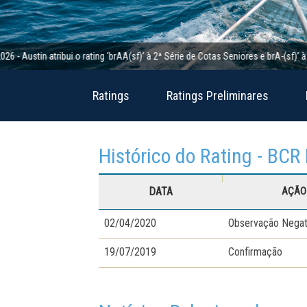
tin atribui o rating ‘brAA(sf)’ à 2ª Série de Cotas Seniores e brA-(sf)’ à 2ª S
Ratings
Ratings Preliminares
Histórico do Rating - BCR
DATA
AÇÃO 
02/04/2020
Observação Negat
19/07/2019
Confirmação