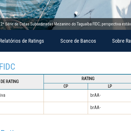
érie de Cotas Subordinadas Mezanino do Taguaíba FIDC; perspectiva estável
Relatórios de Ratings
Score de Bancos
Sobre Ra
 FIDC
RATING
DE RATING
CP
LP
iva
brAA-
brAA-