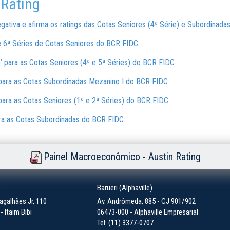
 Rating
ativa e afirma os ratings das Cotas Seniores (4ª Série) e Subordinada
 e 6ª Séries de Cotas Seniores do BCR FIDC
sf)’ para as Cotas Seniores (4ª e 5ª Séries) do BCR FIDC
)’ para as Cotas Subordinadas Mezanino I do BCR FIDC
)’ para as Cotas Seniores (1ª e 2ª Séries) do BCR FIDC
 para as Cotas Subordinadas do BCR FIDC
Painel Macroeconômico - Austin Rating
)
Barueri (Alphaville)
galhães Jr, 110
Av. Andrômeda, 885 - CJ 901/902
 Itaim Bibi
06473-000 - Alphaville Empresarial
Tel: (11) 3377-0707