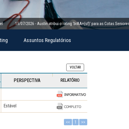
15/07/2026 - Austin atribui o rating ‘brAA+(sf)’ para as Cotas Seniores da Cl
ting
Assuntos Regulatórios
VOLTAR
PERSPECTIVA
RELATÓRIO
Estável
<<
1
>>