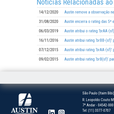
Notícias Relacionadas ao
14/12/2020
Austin remove a observação neg
31/08/2020
Austin encerra o rating das 5ª
06/03/2019
Austin atribui o rating ‘brAA-(
16/11/2016
Austin atribui rating ‘brBB-(sf
07/12/2015
Austin atribui rating ‘brAA-(sf
09/02/2015
Austin atribui rating ‘brB(sf)’
São Paulo (Itaim Bibi
R. Leopoldo Couto Ma
7º Andar - 04542-000 -
Tel: (11) 3377-0707