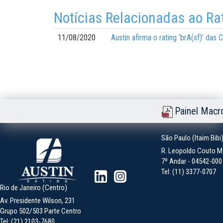
Notícias Relacionadas ao Ra
11/08/2020
Austin afirma o rating ‘brA(sf)’ da
Painel Macr
São Paulo (Itaim Bibi
R. Leopoldo Couto Ma
7º Andar - 04542-000 -
Tel: (11) 3377-0707
Rio de Janeiro (Centro)
Av. Presidente Wilson, 231
Grupo 502/503 Parte Centro
Tel: (21) 2103-7680