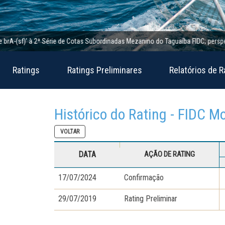
(sf)’ à 2ª Série de Cotas Subordinadas Mezanino do Taguaíba FIDC; perspectiva e
Ratings
Ratings Preliminares
Relatórios de R
Histórico do Rating - FIDC 
VOLTAR
DATA
AÇÃO DE RATING
17/07/2024
Confirmação
29/07/2019
Rating Preliminar