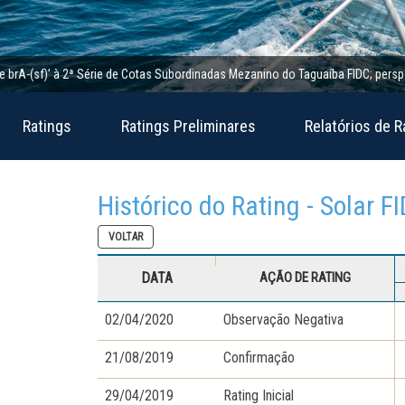
(sf)’ à 2ª Série de Cotas Subordinadas Mezanino do Taguaíba FIDC; perspectiva e
Ratings
Ratings Preliminares
Relatórios de R
Histórico do Rating - Solar F
VOLTAR
DATA
AÇÃO DE RATING
02/04/2020
Observação Negativa
21/08/2019
Confirmação
29/04/2019
Rating Inicial