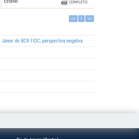
Estável
<<
1
>>
s Júnior do BCR FIDC; perspectiva negativa