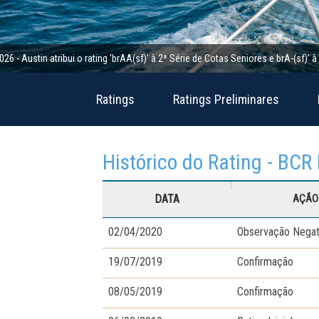
n atribui o rating ‘brAA(sf)’ à 2ª Série de Cotas Seniores e brA-(sf)’ à 2ª Sér
Ratings
Ratings Preliminares
Histórico do Rating - BCR
DATA
AÇÃO 
02/04/2020
Observação Negat
19/07/2019
Confirmação
08/05/2019
Confirmação