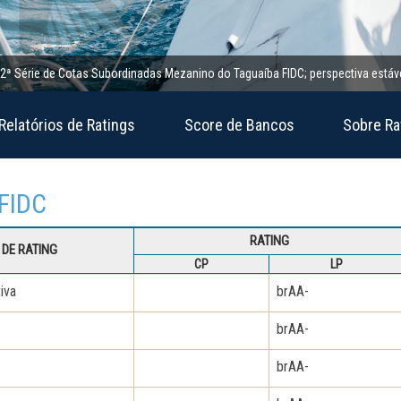
ie de Cotas Subordinadas Mezanino do Taguaíba FIDC; perspectiva estável
1
Relatórios de Ratings
Score de Bancos
Sobre Ra
 FIDC
RATING
DE RATING
CP
LP
iva
brAA-
brAA-
brAA-