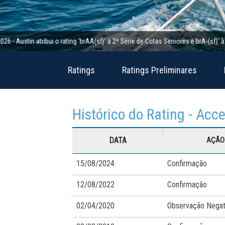
in atribui o rating ‘brAA(sf)’ à 2ª Série de Cotas Seniores e brA-(sf)’ à 2ª Sér
Ratings
Ratings Preliminares
Histórico do Rating - Acc
DATA
AÇÃO 
15/08/2024
Confirmação
12/08/2022
Confirmação
02/04/2020
Observação Negat