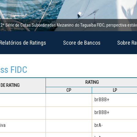
ie de Cotas Subordinadas Mezanino do Taguaíba FIDC; perspectiva estável
Relatórios de Ratings
Score de Bancos
Sobre Ra
ess FIDC
RATING
DE RATING
CP
LP
brBBB+
brBBB+
iva
brA-